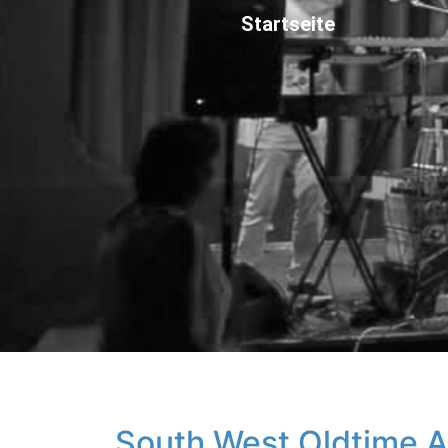
Startseite
„South West Oldtime Al