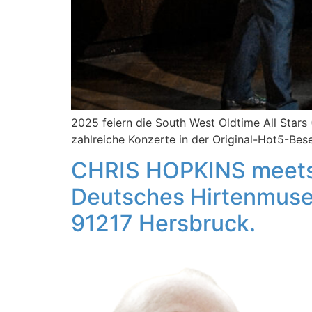
2025 feiern die South West Oldtime All Star
zahlreiche Konzerte in der Original-Hot5-Bes
CHRIS HOPKINS meets 
Deutsches Hirtenmuseu
91217 Hersbruck.