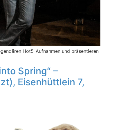
 legendären Hot5-Aufnahmen und präsentieren
to Spring“ –
, Eisenhüttlein 7,