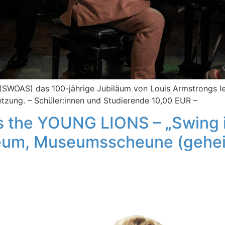
s (SWOAS) das 100-jährige Jubiläum von Louis Armstrongs
etzung. – Schüler:innen und Studierende 10,00 EUR –
the YOUNG LIONS – „Swing in
m, Museumsscheune (geheizt)