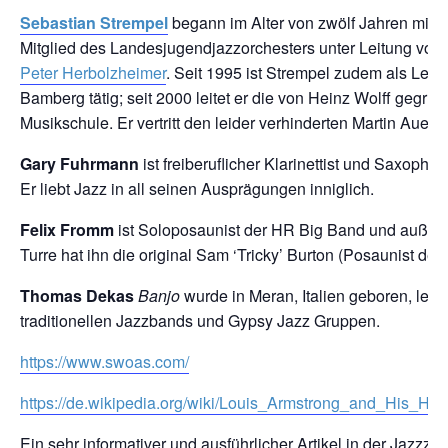
Sebastian Strempel
begann im Alter von zwölf Jahren mit 
Mitglied des Landesjugendjazzorchesters unter Leitung von
Peter Herbolzheimer
. Seit 1995 ist Strempel zudem als Lehr
Bamberg tätig; seit 2000 leitet er die von Heinz Wolff gegrü
Musikschule. Er vertritt den leider verhinderten Martin Auer.
Gary Fuhrmann
ist freiberuflicher Klarinettist und Saxophon
Er liebt Jazz in all seinen Ausprägungen inniglich.
Felix Fromm
ist Soloposaunist der HR Big Band und außerd
Turre hat ihn die original Sam ‘Tricky’ Burton (Posaunist de
Thomas Dekas
Banjo
wurde in Meran, Italien geboren, lebt 
traditionellen Jazzbands und Gypsy Jazz Gruppen.
https://www.swoas.com/
https://de.wikipedia.org/wiki/Louis_Armstrong_and_His_Hot
Ein sehr informativer und ausführlicher Artikel in der Jazzz