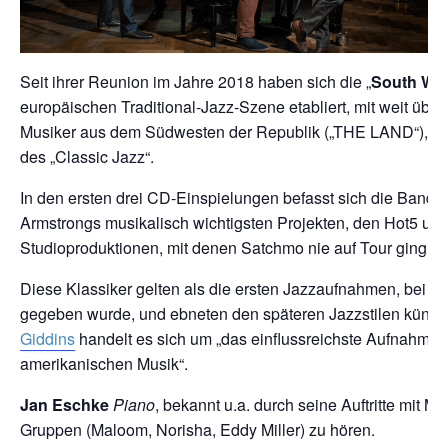
Seit ihrer Reunion im Jahre 2018 haben sich die „
South Wes
europäischen Traditional-Jazz-Szene etabliert, mit weit übe
Musiker aus dem Südwesten der Republik („THE LAND“), haben
des „Classic Jazz“.
In den ersten drei CD-Einspielungen befasst sich die Band 
Armstrongs musikalisch wichtigsten Projekten, den Hot5 und
Studioproduktionen, mit denen Satchmo nie auf Tour ging.
Diese Klassiker gelten als die ersten Jazzaufnahmen, bei d
gegeben wurde, und ebneten den späteren Jazzstilen künst
Giddins
handelt es sich um „das einflussreichste Aufnahme-P
amerikanischen Musik“.
Jan Eschke
Piano
, bekannt u.a. durch seine Auftritte mit M
Gruppen (Maloom, Norisha, Eddy Miller) zu hören.