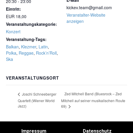
E-Mail
20:30 - 23:00
kickev.team@gmail.com
Eintritt:
Veranstalter-Website
EUR 18,00
anzeigen
Veranstaltungskategorie:
Konzert
Veranstaltung-Tags:
Balkan
,
Klezmer
,
Latin
,
Polka
,
Reggae
,
Rock’n’Roll
,
Ska
VERANSTALTUNGSORT
Zed Mitchell Band (Bluesrock – Zed
Joschi Schneeberger
Quartett (Wiener World
Mitchell auf seiner musikalischen Route
Jazz)
69)
Impressum
Datenschutz