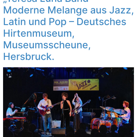
Moderne Melange aus Jazz,
Latin und Pop – Deutsches
Hirtenmuseum,
Museumsscheune,
Hersbruck.