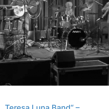
„Teresa Luna Band“ –