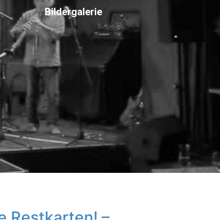
Bildergalerie
e Restkarten! –