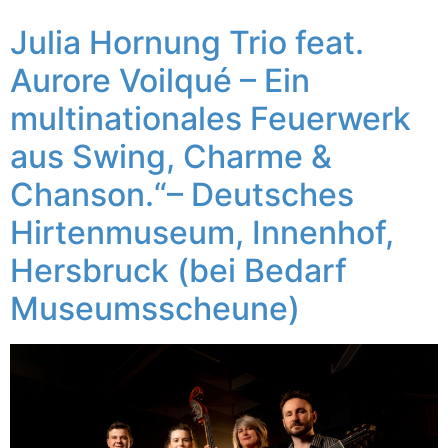
Julia Hornung Trio feat.
Aurore Voilqué – Ein
multinationales Feuerwerk
aus Swing, Charme &
Chanson.“– Deutsches
Hirtenmuseum, Innenhof,
Hersbruck (bei Bedarf
Museumsscheune)