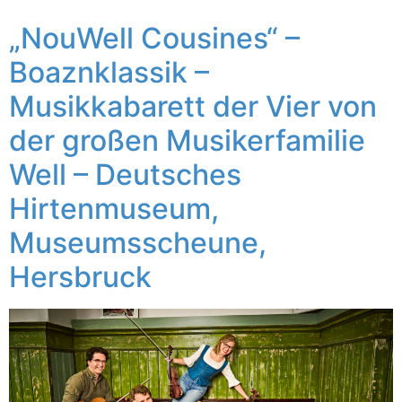
„NouWell Cousines“ –
Boaznklassik –
Musikkabarett der Vier von
der großen Musikerfamilie
Well – Deutsches
Hirtenmuseum,
Museumsscheune,
Hersbruck