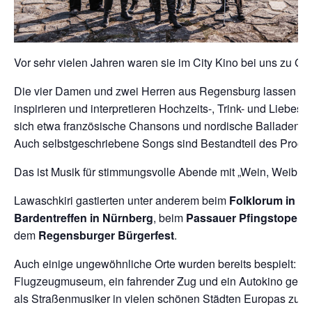
Vor sehr vielen Jahren waren sie im City Kino bei uns zu Ga
Die vier Damen und zwei Herren aus Regensburg lassen sich
inspirieren und interpretieren Hochzeits-, Trink- und Liebes
sich etwa französische Chansons und nordische Balladen u
Auch selbstgeschriebene Songs sind Bestandteil des Prog
Das ist Musik für stimmungsvolle Abende mit „Wein, Weib, 
Lawaschkiri gastierten unter anderem beim
Folklorum in Gör
Bardentreffen in Nürnberg
, beim
Passauer Pfingstopenai
dem
Regensburger Bürgerfest
.
Auch einige ungewöhnliche Orte wurden bereits bespielt: Ein
Flugzeugmuseum, ein fahrender Zug und ein Autokino gehört
als Straßenmusiker in vielen schönen Städten Europas zu G