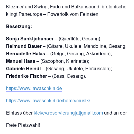
Klezmer und Swing, Fado und Balkansound, bretonische Lie
klingt Paneuropa – Powerfolk vom Feinsten!
Besetzung:
Sonja Sanktjohanser
– (Querflöte, Gesang);
Reimund Bauer
– (Gitarre, Ukulele, Mandoline, Gesang, Pe
Bernadette Halas
– (Geige, Gesang, Akkordeon);
Manuel Haas
– (Saxophon, Klarinette);
Gabriele Heindl
– (Gesang, Ukulele, Percussion);
Friederike Fischer
– (Bass, Gesang).
https://www.lawaschkiri.de
https://www.lawaschkiri.de/home/musik/
Einlass über
kickev.reservierung[at]gmail.com
und an der A
Freie Platzwahl!