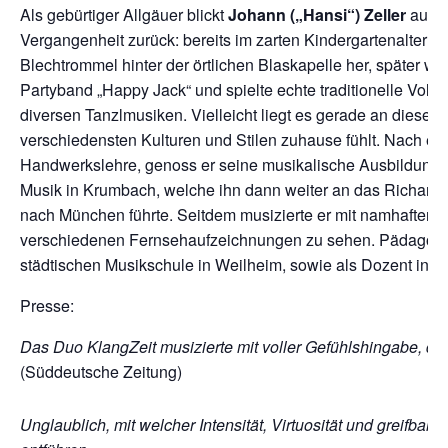
Als gebürtiger Allgäuer blickt
Johann („Hansi“)
Zeller
auf e
Vergangenheit zurück: bereits im zarten Kindergartenalter ma
Blechtrommel hinter der örtlichen Blaskapelle her, später wa
Partyband „Happy Jack“ und spielte echte traditionelle Volks
diversen Tanzlmusiken. Vielleicht liegt es gerade an diesen 
verschiedensten Kulturen und Stilen zuhause fühlt. Nach ein
Handwerkslehre, genoss er seine musikalische Ausbildung a
Musik in Krumbach, welche ihn dann weiter an das Richard
nach München führte. Seitdem musizierte er mit namhaften K
verschiedenen Fernsehaufzeichnungen zu sehen. Pädagogisc
städtischen Musikschule in Weilheim, sowie als Dozent in 
Presse:
Das Duo KlangZeit musizierte mit voller Gefühlshingabe, de
(Süddeutsche Zeitung)
Unglaublich, mit welcher Intensität, Virtuosität und greifbare