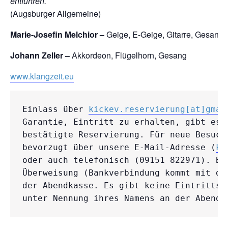
entführen.
(Augsburger Allgemeine)
Marie-Josefin Melchior –
Geige, E-Geige, Gitarre, Gesang
Johann Zeller –
Akkordeon, Flügelhorn, Gesang
www.klangzeit.eu
Einlass über 
kickev.reservierung[at]gmai
Garantie, Eintritt zu erhalten, gibt es 
bestätigte Reservierung. Für neue Besuch
bevorzugt über unsere E-Mail-Adresse (
ki
oder auch telefonisch (09151 822971). Bez
Überweisung (Bankverbindung kommt mit de
der Abendkasse. Es gibt keine Eintrittsk
unter Nennung ihres Namens an der Abendk