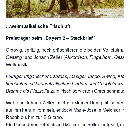
…weltmusikalische Frischluft
Preisträger beim „Bayern 2 – Steckbrief“
Groovig, spritzig, frech präsentieren die beiden Vollblutmusi
Gesang)
und Johann Zeller (
Akkordeon, Flügelhorn, Gesang
Weltmusik:
Feuriger ungarischer Czardas, rassiger Tango, Swing, Klezm
kombiniert mit kabarettistischen Liedern und Couplets wer
Brahms bis Piazzolla
zum frisch servierten Ohrenschmaus.
Während Johann Zeller im einen Moment innig mit seinem Ak
auf ihm herum trommelt, entlockt Marie-Josefin Melchior ihr
Rabab bis hin zur E-Gitarre.
Ein besonderes Erlebnis mit Momenten voller Innigkeit, reich 