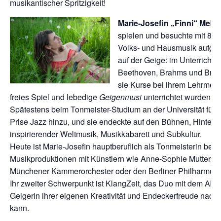
musikantischer Spritzigkeit!
Marie-Josefin „Finni“ Melch
spielen und besuchte mit 8 Ja
Volks- und Hausmusik aufgew
auf der Geige: im Unterricht
Beethoven, Brahms und Bruc
sie Kurse bei ihrem Lehrmeist
freies Spiel und lebedige
Geigenmusi
unterrichtet wurden.
Spätestens beim Tonmeister-Studium an der Universität für 
Prise Jazz hinzu, und sie endeckte auf den Bühnen, Hinterhö
inspirierender Weltmusik, Musikkabarett und Subkultur.
Heute ist Marie-Josefin hauptberuflich als Tonmeisterin bei
Musikproduktionen mit Künstlern wie Anne-Sophie Mutter,
Münchener Kammerorchester oder den Berliner Philharmonike
Ihr zweiter Schwerpunkt ist KlangZeit, das Duo mit dem Akko
Geigerin ihrer eigenen Kreativität und Endeckerfreude nachg
kann.