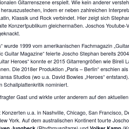
onalen Gitarrenszene erspielt. Wie kein anderer versteht
herauszustechen, indem er neben zahlreichen Interpret
in, Klassik und Rock verbindet. Hier zeigt sich Stephans
alte Konzertpublikum gleichermaßen. Joschos Youtube-V
geknackt.
s“ wurde 1999 vom amerikanischen Fachmagazin „Guitar
 Guitar Magazine“ feierte Joscho Stephan bereits 2004 
uitar Heroes“ konnte er 2015 Gitarrengrößen wie Bireli
 Die 2018er Produktion „Paris – Berlin“ erschien als lim
nsa Studios (wo u.a. David Bowies „Heroes“ entstand)
Schallplattenkritik nominiert.
efragter Gast und wirkte unter anderem auf den aktuelle
 Konzerten u.a. in Nashville, Chicago, San Francisco, D
 New York. Auf dem australischen Kontinent tourte Jos
(Rhythmusgitarre) und
(Ko
Sven Jungbeck
Volker Kamp