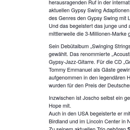
herausragenden Ruf in der internati
aktuellen Gypsy Swing Adaptionen 
des Genres den Gypsy Swing mit Lat
Und das begeistert das junge und 
mittlerweile die 3-Millionen-Marke 
Sein Debütalbum „Swinging String
gewählt. Das renommierte „Acoustic
Gypsy-Jazz-Gitarre. Für die CD „G
Tommy Emmanuel als Gäste gewinnen.
aufgenommen in den legendären Ha
wurden für den Preis der Deutschen 
Inzwischen ist Joscho selbst ein g
Hope mit.
Auch in den USA begeisterte er mit
Birdland und im Lincoln Center in
Zu seinem aktuellen Trio gehören