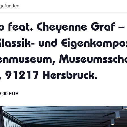
tgefunden.
o feat. Cheyenne Graf 
Klassik- und Eigenkompo
tenmuseum, Museumssche
7, 91217 Hersbruck.
6,00 EUR