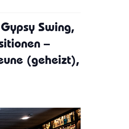
– Gypsy Swing,
sitionen –
une (geheizt),