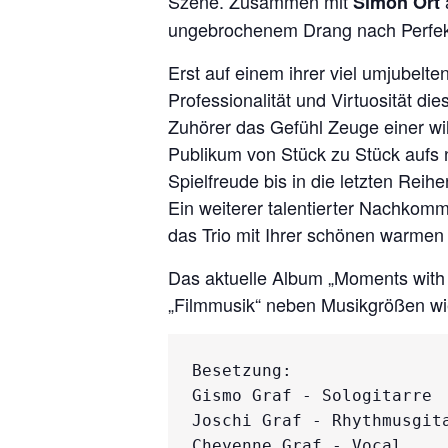
Szene. Zusammen mit
Simon Ort
ungebrochenem Drang nach Perfekti
Erst auf einem ihrer viel umjubelt
Professionalität und Virtuosität 
Zuhörer das Gefühl Zeuge einer wil
Publikum von Stück zu Stück aufs
Spielfreude bis in die letzten Reih
Ein weiterer talentierter Nachkomm
das Trio mit Ihrer schönen warmen
Das aktuelle Album „Moments with 
„Filmmusik“ neben Musikgrößen wi
Besetzung:

Gismo Graf - Sologitarre

Joschi Graf - Rhythmusgita
Cheyenne Graf - Vocal
