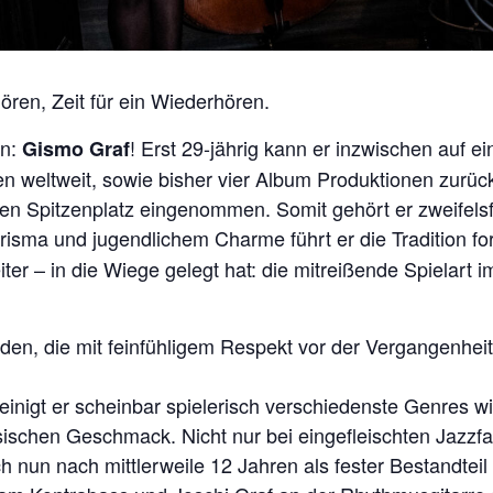
ören, Zeit für ein Wiederhören.
en:
! Erst 29-jährig kann er inzwischen auf e
Gismo Graf
 weltweit, sowie bisher vier Album Produktionen zurückbl
en Spitzenplatz eingenommen. Somit gehört er zweifels
risma und jugendlichem Charme führt er die Tradition fo
ter – in die Wiege gelegt hat: die mitreißende Spielart
ilden, die mit feinfühligem Respekt vor der Vergangenh
reinigt er scheinbar spielerisch verschiedenste Genres 
ssischen Geschmack. Nicht nur bei eingefleischten Jazzf
h nun nach mittlerweile 12 Jahren als fester Bestandteil