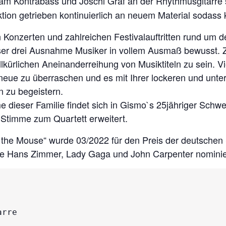
am Kontrabass und Joschi Graf an der Rhythmusgitarre 
on getrieben kontinuierlich an neuem Material sodass 
en Konzerten und zahlreichen Festivalauftritten rund um 
dieser drei Ausnahme Musiker in vollem Ausmaß bewusst
lkürlichen Aneinanderreihung von Musiktiteln zu sein. Vi
 neue zu überraschen und es mit Ihrer lockeren und un
en zu begeistern.
e dieser Familie findet sich in Gismo`s 25jähriger Sch
 Stimme zum Quartett erweitert.
the Mouse“ wurde 03/2022 für den Preis der deutschen Sc
e Hans Zimmer, Lady Gaga und John Carpenter nominie
rre
